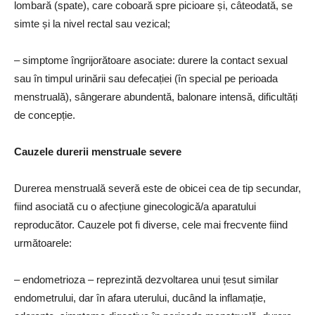
lombară (spate), care coboară spre picioare și, câteodată, se
simte și la nivel rectal sau vezical;
– simptome îngrijorătoare asociate: durere la contact sexual
sau în timpul urinării sau defecației (în special pe perioada
menstruală), sângerare abundentă, balonare intensă, dificultăți
de concepție.
Cauzele durerii menstruale severe
Durerea menstruală severă este de obicei cea de tip secundar,
fiind asociată cu o afecțiune ginecologică/a aparatului
reproducător. Cauzele pot fi diverse, cele mai frecvente fiind
următoarele:
– endometrioza – reprezintă dezvoltarea unui țesut similar
endometrului, dar în afara uterului, ducând la inflamație,