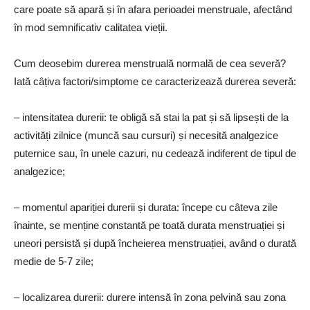
care poate să apară și în afara perioadei menstruale, afectând
în mod semnificativ calitatea vieții.
Cum deosebim durerea menstruală normală de cea severă?
Iată câțiva factori/simptome ce caracterizează durerea severă:
– intensitatea durerii: te obligă să stai la pat și să lipsești de la
activități zilnice (muncă sau cursuri) și necesită analgezice
puternice sau, în unele cazuri, nu cedează indiferent de tipul de
analgezice;
– momentul apariției durerii și durata: începe cu câteva zile
înainte, se menține constantă pe toată durata menstruației și
uneori persistă și după încheierea menstruației, având o durată
medie de 5-7 zile;
– localizarea durerii: durere intensă în zona pelvină sau zona