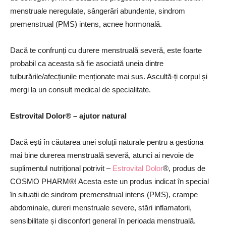
menstruale neregulate, sângerări abundente, sindrom
premenstrual (PMS) intens, acnee hormonală.
Dacă te confrunți cu durere menstruală severă, este foarte
probabil ca aceasta să fie asociată uneia dintre
tulburările/afecțiunile menționate mai sus. Ascultă-ți corpul și
mergi la un consult medical de specialitate.
Estrovital Dolor® – ajutor natural
Dacă ești în căutarea unei soluții naturale pentru a gestiona
mai bine durerea menstruală severă, atunci ai nevoie de
suplimentul nutrițional potrivit –
Estrovital Dolor
®, produs de
COSMO PHARM®! Acesta este un produs indicat în special
în situații de sindrom premenstrual intens (PMS), crampe
abdominale, dureri menstruale severe, stări inflamatorii,
sensibilitate și disconfort general în perioada menstruală.