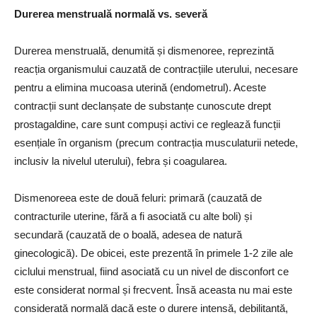
Durerea menstruală normală vs. severă
Durerea menstruală, denumită și dismenoree, reprezintă
reacția organismului cauzată de contracțiile uterului, necesare
pentru a elimina mucoasa uterină (endometrul). Aceste
contracții sunt declanșate de substanțe cunoscute drept
prostagaldine, care sunt compuși activi ce reglează funcții
esențiale în organism (precum contracția musculaturii netede,
inclusiv la nivelul uterului), febra și coagularea.
Dismenoreea este de două feluri: primară (cauzată de
contracturile uterine, fără a fi asociată cu alte boli) și
secundară (cauzată de o boală, adesea de natură
ginecologică). De obicei, este prezentă în primele 1-2 zile ale
ciclului menstrual, fiind asociată cu un nivel de disconfort ce
este considerat normal și frecvent. Însă aceasta nu mai este
considerată normală dacă este o durere intensă, debilitantă,