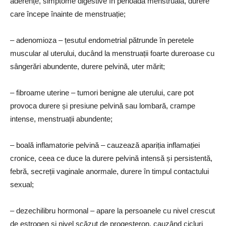
aderențe, simptome digestive în perioada menstruală, durere
care începe înainte de menstruație;
– adenomioza – țesutul endometrial pătrunde în peretele
muscular al uterului, ducând la menstruații foarte dureroase cu
sângerări abundente, durere pelvină, uter mărit;
– fibroame uterine – tumori benigne ale uterului, care pot
provoca durere și presiune pelvină sau lombară, crampe
intense, menstruații abundente;
– boală inflamatorie pelvină – cauzează apariția inflamației
cronice, ceea ce duce la durere pelvină intensă și persistentă,
febră, secreții vaginale anormale, durere în timpul contactului
sexual;
– dezechilibru hormonal – apare la persoanele cu nivel crescut
de estrogen și nivel scăzut de progesteron, cauzând cicluri