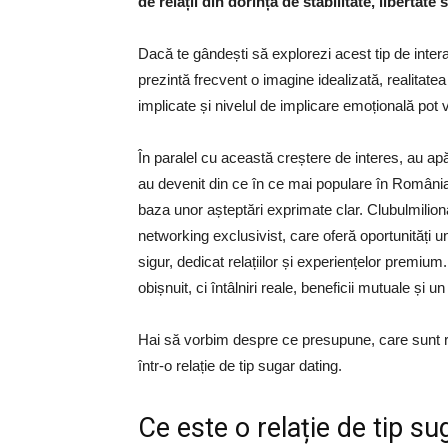
de relații din dorința de stabilitate, libertate 
Dacă te gândești să explorezi acest tip de intera
prezintă frecvent o imagine idealizată, realitate
implicate și nivelul de implicare emoțională pot
În paralel cu această creștere de interes, au apă
au devenit din ce în ce mai populare în România, 
baza unor așteptări exprimate clar. Clubulmiliona
networking exclusivist, care oferă oportunități 
sigur, dedicat relațiilor și experiențelor premiu
obișnuit, ci întâlniri reale, beneficii mutuale și un
Hai să vorbim despre ce presupune, care sunt risc
într-o relație de tip sugar dating.
Ce este o relație de tip su