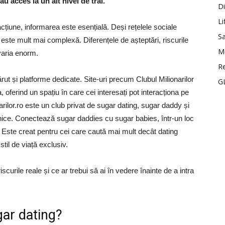
sau acces la un alt nivel de trai.
Di
Li
cțiune, informarea este esențială. Deși rețelele sociale
S
a este mult mai complexă. Diferențele de așteptări, riscurile
M
 varia enorm.
Re
rut și platforme dedicate. Site-uri precum Clubul Milionarilor
GL
oferind un spațiu în care cei interesați pot interacționa pe
rilor.ro este un club privat de sugar dating, sugar daddy și
unice. Conectează sugar daddies cu sugar babies, într-un loc
m. Este creat pentru cei care caută mai mult decât dating
 stil de viață exclusiv.
urile reale și ce ar trebui să ai în vedere înainte de a intra
gar dating?