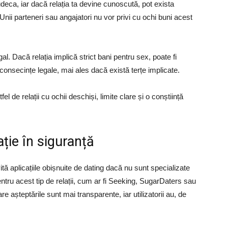
udeca, iar dacă relația ta devine cunoscută, pot exista
nii parteneri sau angajatori nu vor privi cu ochi buni acest
gal. Dacă relația implică strict bani pentru sex, poate fi
 consecințe legale, mai ales dacă există terțe implicate.
fel de relații cu ochii deschiși, limite clare și o conștiință
ație în siguranță
ită aplicațiile obișnuite de dating dacă nu sunt specializate
entru acest tip de relații, cum ar fi Seeking, SugarDaters sau
 așteptările sunt mai transparente, iar utilizatorii au, de