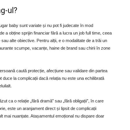
ng-ul?
ugar baby sunt variate și nu pot fi judecate în mod
de a obține sprijin financiar fără a lucra un job full time, ceea
sau alte obiective. Pentru alții, e o modalitate de a trăi un
restaurante scumpe, vacanțe, haine de brand sau chirii în zone
persoană caută protecție, afecțiune sau validare din partea
t duce la complicații dacă relația nu este una echilibrată
uilalt.
ut ca o relație „fără dramă” sau „fără obligații”, în care
orie, este un aranjament direct și lipsit de complicații
 mult mai nuanțate. Atașamentul emoțional nu dispare doar