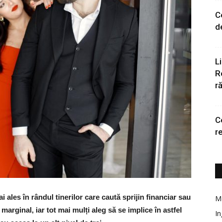
C
d
L
R
r
Ce
r
i ales în rândul tinerilor care caută sprijin financiar sau
Mo
marginal, iar tot mai mulți aleg să se implice în astfel
In