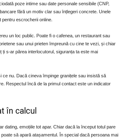
 niciodată poze intime sau date personale sensibile (CNP,
 bancare fără un motiv clar sau înțlegeri concrete. Unele
 pentru escrocherii online.
eu un loc public. Poate fi o cafenea, un restaurant sau
prietene sau unui prieten împreună cu cine te vezi, și chiar
ț ți s-ar părea interlocutorul, siguranța ta este mai
ți și ce nu. Dacă cineva împinge granițele sau insistă să
re. Respectul încă de la primul contact este un indicator
 în calcul
ar dating, emoțiile tot apar. Chiar dacă la început totul pare
ă, poate să apară atașamentul. În special dacă persoana mai