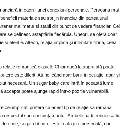
 financiară în cadrul unei conexiuni personale. Persoana mai
eneficii materiale sau sprijin financiar din partea unui
ener mai matur și stabil din punct de vedere financiar. Cei
are se definesc așteptările fiecăruia. Uneori, se oferă doar
 atenție. Alteori, relația implică și intimitate fizică, ceea
ii.
o relație romantică clasică. Chiar dacă la suprafață poate
utere este diferit. Atunci când apar banii în ecuație, apar și
olut necesară. Un sugar baby care intră în această lume
ă accepte poate ajunge rapid într-o poziție vulnerabilă.
re cei implicați preferă ca acest tip de relație să rămână
scă respectul sau consimțământul. Ambele părți trebuie să fie
 de orice, sugar dating-ul este o alegere personală, dar