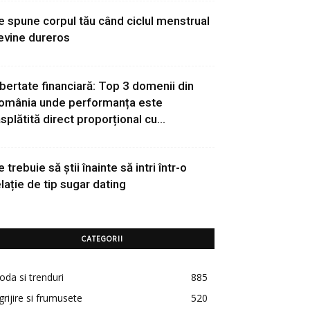
e spune corpul tău când ciclul menstrual
evine dureros
ibertate financiară: Top 3 domenii din
omânia unde performanța este
ăsplătită direct proporțional cu...
 trebuie să știi înainte să intri într-o
elație de tip sugar dating
CATEGORII
da si trenduri
885
grijire si frumusete
520