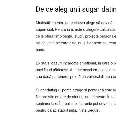
De ce aleg unii sugar dati
Motivațiile pentru care cineva alege să devină s
superficial. Pentru unii, este o alegere calculată 
ce le oferă timp pentru studii, proiecte personale 
stil de viață pe care altfel nu și l-ar permite: 
bune.
Există și cazuri încărcate emoțional, în care o 
unei figuri părintești. Aceste nevoi emoționale po
sau dacă partenerul profită de vulnerabilitatea cel
Sugar dating-ul poate atrage și pentru că este văz
fiecare știe ce are de oferit și ce primește. În te
sentimentale. În realitate, lucrurile pot deveni
pentru că ați stabilit inițial niște „reguli”.