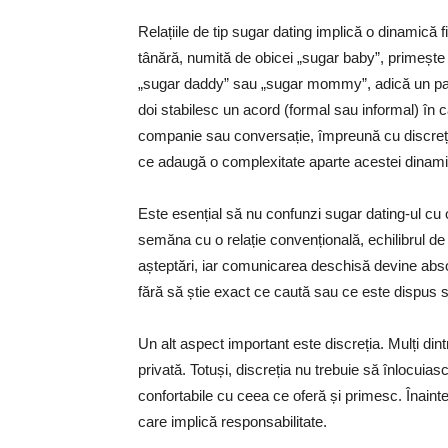
Relațiile de tip sugar dating implică o dinamică
tânără, numită de obicei „sugar baby”, primește b
„sugar daddy” sau „sugar mommy”, adică un part
doi stabilesc un acord (formal sau informal) în c
companie sau conversație, împreună cu discreție și
ce adaugă o complexitate aparte acestei dinamic
Este esențial să nu confunzi sugar dating-ul cu 
semăna cu o relație convențională, echilibrul de p
așteptări, iar comunicarea deschisă devine abs
fără să știe exact ce caută sau ce este dispus s
Un alt aspect important este discreția. Mulți dint
privată. Totuși, discreția nu trebuie să înlocuia
confortabile cu ceea ce oferă și primesc. Înainte
care implică responsabilitate.