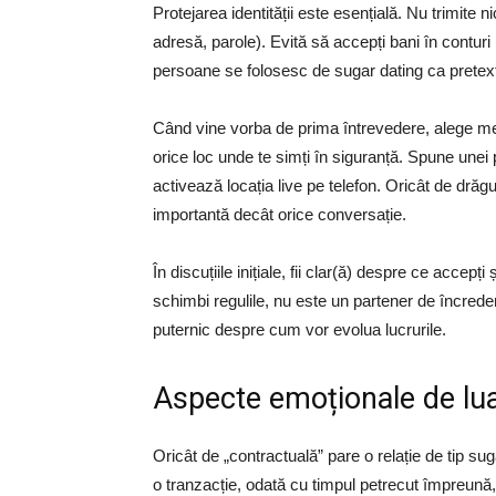
Protejarea identității este esențială. Nu trimite
adresă, parole). Evită să accepți bani în conturi
persoane se folosesc de sugar dating ca pretext
Când vine vorba de prima întrevedere, alege mer
orice loc unde te simți în siguranță. Spune unei 
activează locația live pe telefon. Oricât de drăgu
importantă decât orice conversație.
În discuțiile inițiale, fii clar(ă) despre ce accep
schimbi regulile, nu este un partener de încrede
puternic despre cum vor evolua lucrurile.
Aspecte emoționale de luat
Oricât de „contractuală” pare o relație de tip sug
o tranzacție, odată cu timpul petrecut împreun