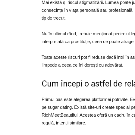
Mai există și riscul stigmatizării. Lumea poate j
consecințe în viața personală sau profesională. U
tip de trecut.
Nu în ultimul rând, trebuie menționat pericolul le
interpretată ca prostituție, ceea ce poate atrage
Toate aceste riscuri pot fi reduse dacă intri în ast
limpede a ceea ce îni dorești cu adevărat.
Cum începi o astfel de rel
Primul pas este alegerea platformei potrivite. Ev
pe sugar dating. Există site-uri create special p
RichMeetBeautiful. Acestea oferă un cadru în care
regulă, intenții similare.