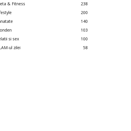
eta & Fitness
238
festyle
200
anatate
140
onden
103
latii si sex
100
AM-ul zilei
58