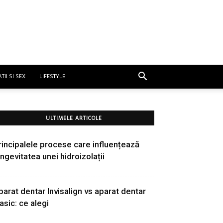
TII SI SEX
LIFESTYLE
ULTIMELE ARTICOLE
rincipalele procese care influențează
ongevitatea unei hidroizolații
parat dentar Invisalign vs aparat dentar
asic: ce alegi