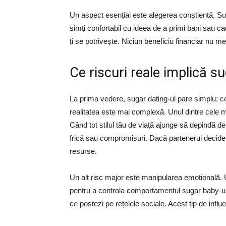
Un aspect esențial este alegerea conștientă. Sug
simți confortabil cu ideea de a primi bani sau c
ți se potrivește. Niciun beneficiu financiar nu mer
Ce riscuri reale implică su
La prima vedere, sugar dating-ul pare simplu: com
realitatea este mai complexă. Unul dintre cele m
Când tot stilul tău de viață ajunge să depindă de 
frică sau compromisuri. Dacă partenerul decide s
resurse.
Un alt risc major este manipularea emoțională
pentru a controla comportamentul sugar baby-ulu
ce postezi pe rețelele sociale. Acest tip de influ