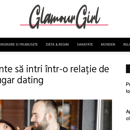
INGRIJIRE SI FRUMUSETE
DIETA & REGIM
SANATATE
MONDEN
RELA
Glamour
nte să intri într-o relație de
ugar dating
P
l
Girl
A
cl